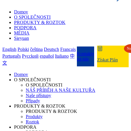
Domov
O SPOLEČNOSTI
PRODUKTY & ROZTOK
PODPORA
MÉDIA
Sieyuan
No
English
Polski
čeština
Deutsch
Français
Kontakty
Português
Pycckий
español
Italiano
中
na nás
Získat Plán
文
Domov
O SPOLEČNOSTI
O SPOLEČNOSTI
NÁŠ PŘÍBĚH A NAŠE KULTUŘA
Naše přístupy
Případy
PRODUKTY & ROZTOK
PRODUKTY & ROZTOK
Produkty
Roztok
PODPORA