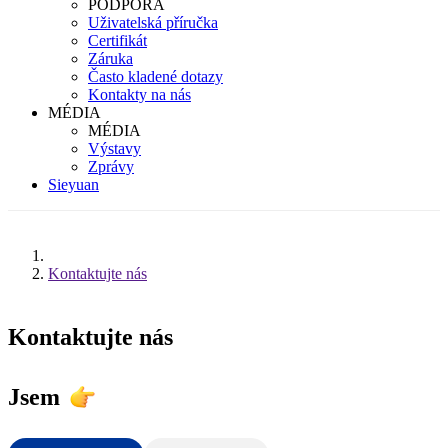
PODPORA
Uživatelská příručka
Certifikát
Záruka
Často kladené dotazy
Kontakty na nás
MÉDIA
MÉDIA
Výstavy
Zprávy
Sieyuan
Kontaktujte nás
Kontaktujte nás
Jsem